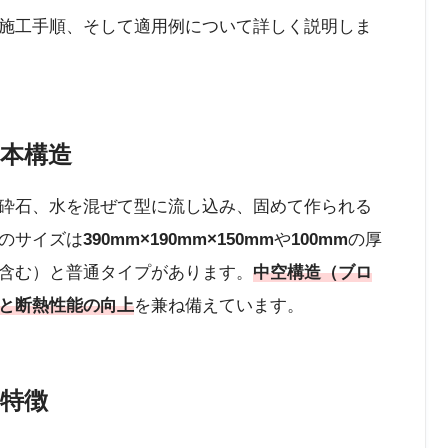
施工手順、そして適用例について詳しく説明しま
基本構造
砕石、水を混ぜて型に流し込み、固めて作られる
のサイズは
390mm×190mm×150mm
や
100mm
の厚
含む）と普通タイプがあります。
中空構造（ブロ
と断熱性能の向上
を兼ね備えています。
の特徴