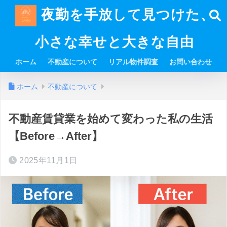
夜勤を手放して見つけた、
小さな幸せと大きな自由
ホーム
不動産について
リアル物件調査
お問い合わせ
ホーム
不動産について
不動産賃貸業を始めて変わった私の生活
【Before→After】
2025年11月1日