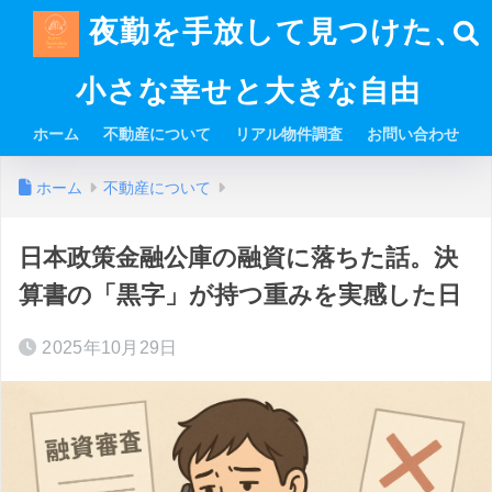
夜勤を手放して見つけた、
小さな幸せと大きな自由
ホーム
不動産について
リアル物件調査
お問い合わせ
ホーム
不動産について
日本政策金融公庫の融資に落ちた話。決
算書の「黒字」が持つ重みを実感した日
2025年10月29日